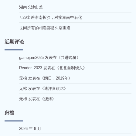
湖南长沙出差
7.29出差湖南长沙，对接湖南中石化
世间所有的相遇都是久别重逢
近期评论
gamejam2025
发表在《
共进晚餐
》
Reader_2023
发表在《
爸爸自制馒头
》
无棉
发表在《
朗日，2019年
》
无棉
发表在《
迪洋喜欢吃
》
无棉
发表在《
烧烤
》
归档
2026 年 8 月