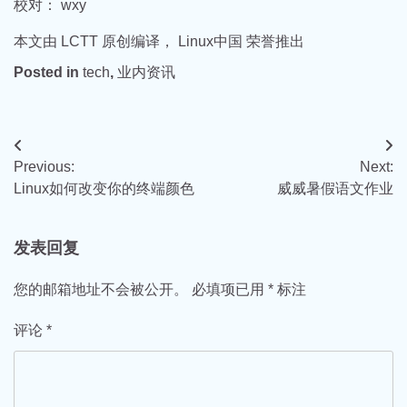
校对： wxy
本文由 LCTT 原创编译， Linux中国 荣誉推出
Posted in
tech
,
业内资讯
文
Previous:
Next:
章
Linux如何改变你的终端颜色
威威暑假语文作业
导
航
发表回复
您的邮箱地址不会被公开。
必填项已用
*
标注
评论
*