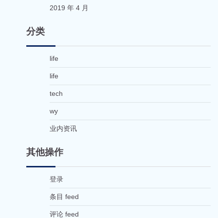
2019 年 4 月
分类
life
life
tech
wy
业内资讯
其他操作
登录
条目 feed
评论 feed