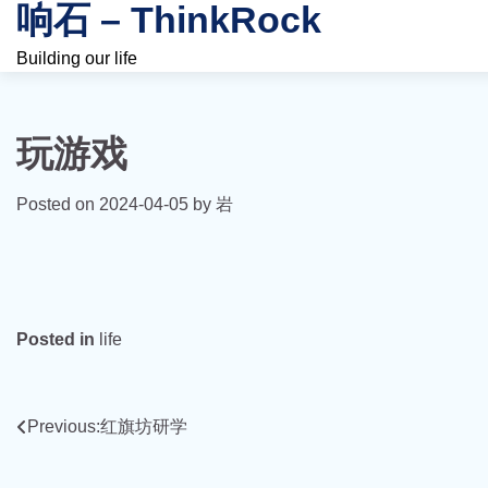
响石 – ThinkRock
Skip
to
Building our life
content
玩游戏
Posted on
2024-04-05
by
岩
Posted in
life
文
Previous:
红旗坊研学
章