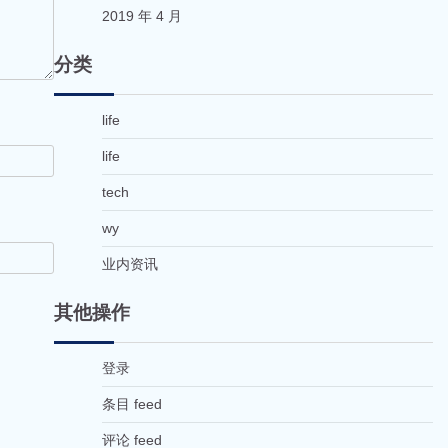
2019 年 4 月
分类
life
life
tech
wy
业内资讯
其他操作
登录
条目 feed
评论 feed