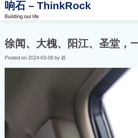
响石 – ThinkRock
Skip
to
Building our life
content
徐闻、大槐、阳江、圣堂，
Posted on
2024-03-08
by
岩