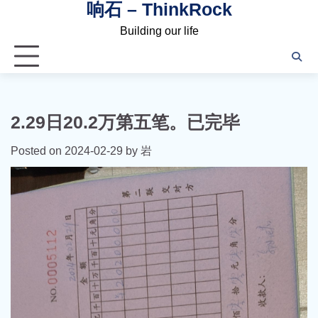
响石 – ThinkRock
Skip
to
Building our life
content
2.29日20.2万第五笔。已完毕
Posted on
2024-02-29
by
岩