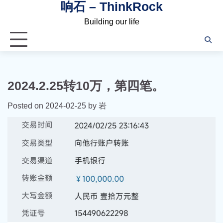
响石 – ThinkRock
Skip
to
Building our life
content
2024.2.25转10万，第四笔。
Posted on
2024-02-25
by
岩