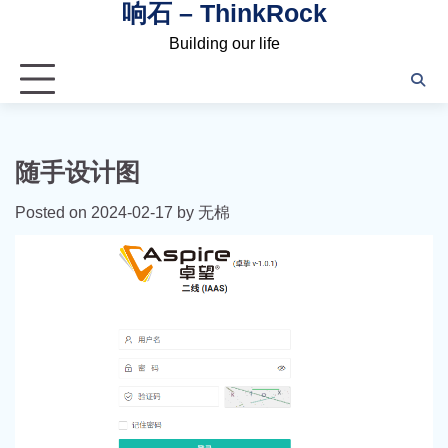
响石 – ThinkRock
Skip
to
Building our life
content
随手设计图
Posted on
2024-02-17
by
无棉