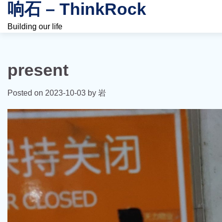
响石 – ThinkRock
Skip
to
Building our life
content
present
Posted on
2023-10-03
by
岩