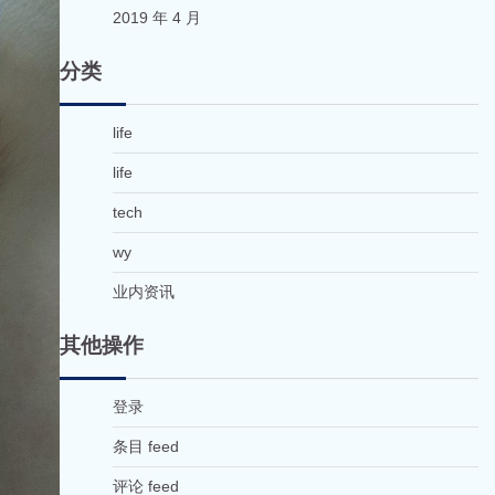
2019 年 4 月
分类
life
life
tech
wy
业内资讯
其他操作
登录
条目 feed
评论 feed