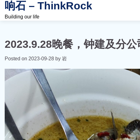
响石 – ThinkRock
Skip
to
Building our life
content
2023.9.28晚餐，钟建及
Posted on
2023-09-28
by
岩