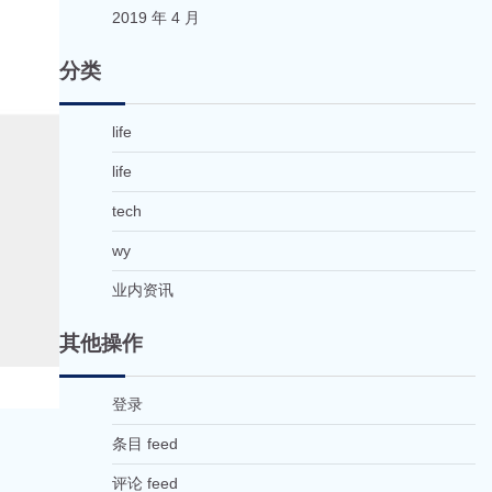
2019 年 4 月
分类
life
life
tech
wy
业内资讯
其他操作
登录
条目 feed
评论 feed