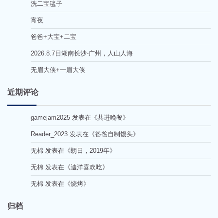
洗二宝毯子
宵夜
爸爸+大宝+二宝
2026.8.7日湖南长沙-广州，人山人海
无眉大侠+一眉大侠
近期评论
gamejam2025
发表在《
共进晚餐
》
Reader_2023
发表在《
爸爸自制馒头
》
无棉
发表在《
朗日，2019年
》
无棉
发表在《
迪洋喜欢吃
》
无棉
发表在《
烧烤
》
归档