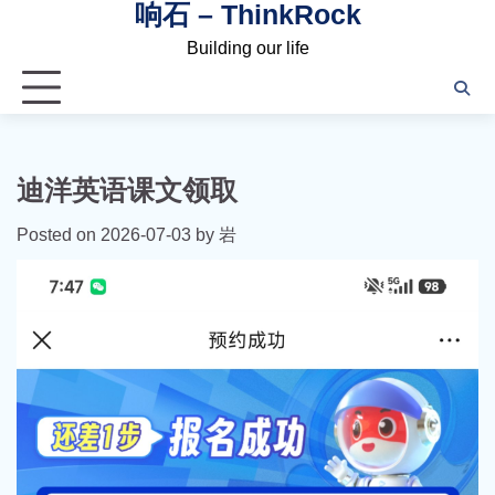
响石 – ThinkRock
Skip
to
Building our life
content
迪洋英语课文领取
Posted on
2026-07-03
by
岩