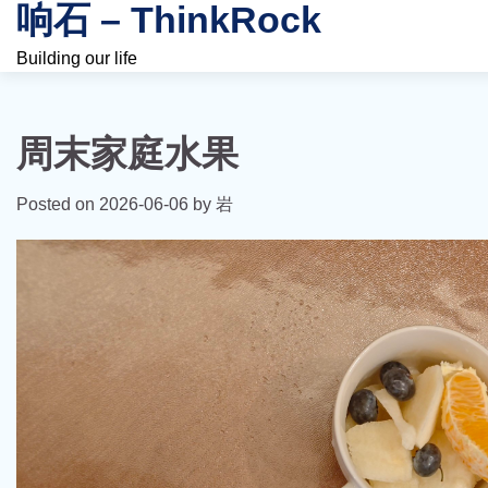
响石 – ThinkRock
Skip
to
Building our life
content
周末家庭水果
Posted on
2026-06-06
by
岩