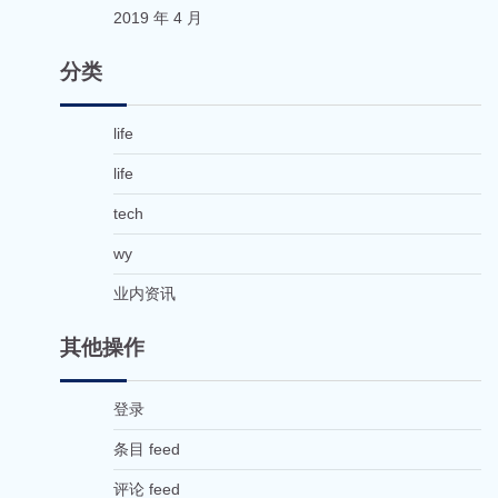
2019 年 4 月
分类
life
life
tech
wy
业内资讯
其他操作
登录
条目 feed
评论 feed