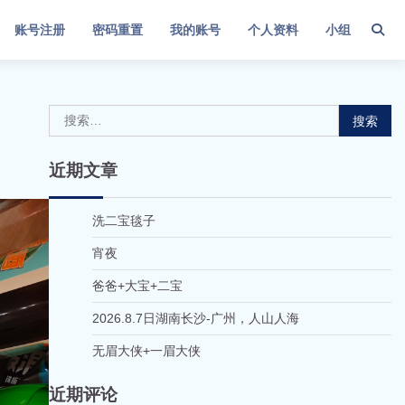
账号注册
密码重置
我的账号
个人资料
小组
搜
索：
近期文章
洗二宝毯子
宵夜
爸爸+大宝+二宝
2026.8.7日湖南长沙-广州，人山人海
无眉大侠+一眉大侠
近期评论