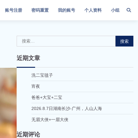
账号注册
密码重置
我的账号
个人资料
小组
搜
索：
近期文章
洗二宝毯子
宵夜
爸爸+大宝+二宝
2026.8.7日湖南长沙-广州，人山人海
无眉大侠+一眉大侠
近期评论