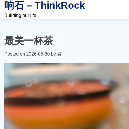
响石 – ThinkRock
Skip
to
Building our life
content
最美一杯茶
Posted on
2026-05-30
by
岩