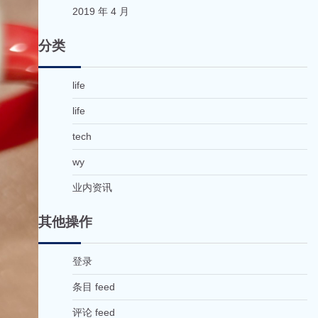
2019 年 4 月
分类
life
life
tech
wy
业内资讯
其他操作
登录
条目 feed
评论 feed