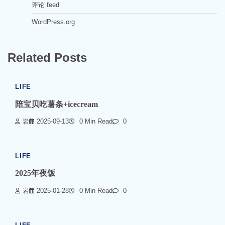
评论 feed
WordPress.org
Related Posts
LIFE
陪宝贝吃薯条+icecream
岩
2025-09-13
0 Min Read
0
LIFE
2025年夜饭
岩
2025-01-28
0 Min Read
0