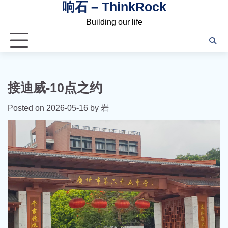
响石 – ThinkRock
Skip
to
Building our life
content
接迪威-10点之约
Posted on
2026-05-16
by
岩