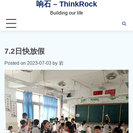
响石 – ThinkRock
Skip
to
Building our life
content
7.2日快放假
Posted on
2023-07-03
by
岩