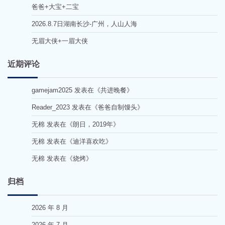
爸爸+大宝+二宝
2026.8.7日湖南长沙-广州，人山人海
无眉大侠+一眉大侠
近期评论
gamejam2025
发表在《
共进晚餐
》
Reader_2023
发表在《
爸爸自制馒头
》
无棉
发表在《
朗日，2019年
》
无棉
发表在《
迪洋喜欢吃
》
无棉
发表在《
烧烤
》
归档
2026 年 8 月
2026 年 7 月