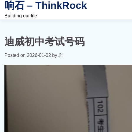
响石 – ThinkRock
Skip
to
Building our life
content
迪威初中考试号码
Posted on
2026-01-02
by
岩