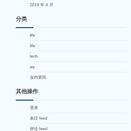
2019 年 4 月
分类
life
life
tech
wy
业内资讯
其他操作
登录
条目 feed
评论 feed