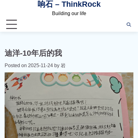
响石 – ThinkRock
Skip
to
Building our life
content
迪洋-10年后的我
Posted on
2025-11-24
by
岩