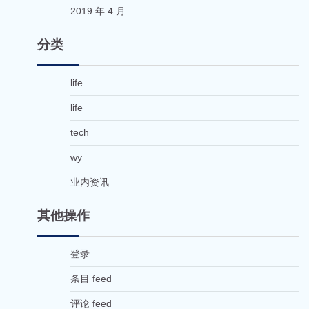
2019 年 4 月
分类
life
life
tech
wy
业内资讯
其他操作
登录
条目 feed
评论 feed