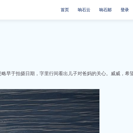
首页
响石云
响石邮
登录
只是略早于拍摄日期，字里行间看出儿子对爸妈的关心。威威，希