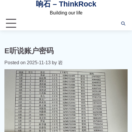
响石 – ThinkRock
Skip
to
Building our life
content
E听说账户密码
Posted on
2025-11-13
by
岩