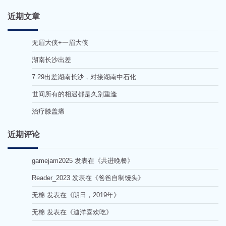
近期文章
无眉大侠+一眉大侠
湖南长沙出差
7.29出差湖南长沙，对接湖南中石化
世间所有的相遇都是久别重逢
治疗膝盖痛
近期评论
gamejam2025
发表在《
共进晚餐
》
Reader_2023
发表在《
爸爸自制馒头
》
无棉
发表在《
朗日，2019年
》
无棉
发表在《
迪洋喜欢吃
》