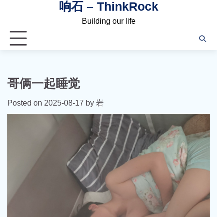
响石 – ThinkRock
Skip
to
Building our life
content
哥俩一起睡觉
Posted on
2025-08-17
by
岩