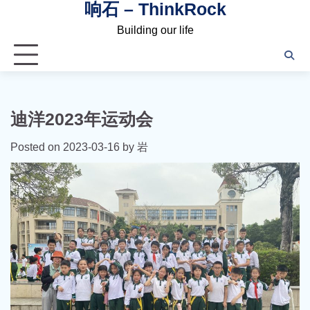
响石 – ThinkRock
Skip
to
Building our life
content
迪洋2023年运动会
Posted on
2023-03-16
by
岩