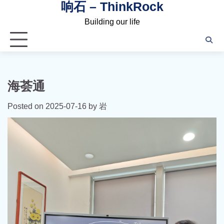
响石 – ThinkRock
Skip
to
Building our life
content
海荟通
Posted on
2025-07-16
by
岩