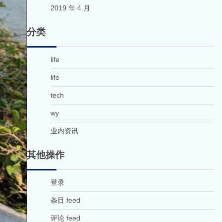
2019 年 4 月
分类
life
life
tech
wy
业内资讯
其他操作
登录
条目 feed
评论 feed