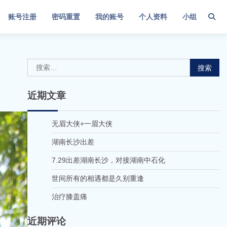
账号注册
密码重置
我的账号
个人资料
小组
搜
索：
近期文章
无眉大侠+一眉大侠
湖南长沙出差
7.29出差湖南长沙，对接湖南中石化
世间所有的相遇都是久别重逢
治疗膝盖痛
近期评论