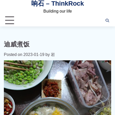
响石 – ThinkRock
Skip
to
Building our life
content
迪威煮饭
Posted on
2023-01-19
by
岩