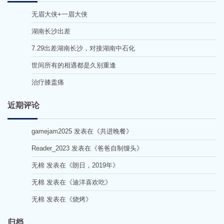
无眉大侠+一眉大侠
湖南长沙出差
7.29出差湖南长沙，对接湖南中石化
世间所有的相遇都是久别重逢
治疗膝盖痛
近期评论
gamejam2025
发表在《
共进晚餐
》
Reader_2023
发表在《
爸爸自制馒头
》
无棉
发表在《
朗日，2019年
》
无棉
发表在《
迪洋喜欢吃
》
无棉
发表在《
烧烤
》
归档