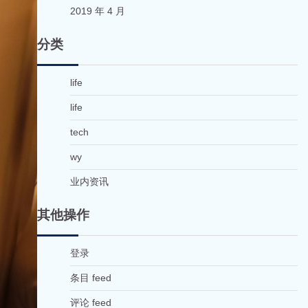
2019 年 4 月
分类
life
life
tech
wy
业内资讯
其他操作
登录
条目 feed
评论 feed