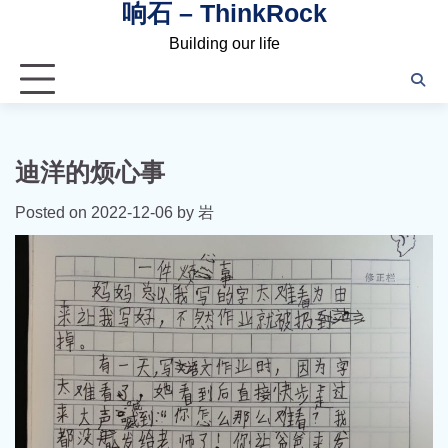
响石 – ThinkRock
Skip
to
Building our life
content
迪洋的烦心事
Posted on
2022-12-06
by
岩