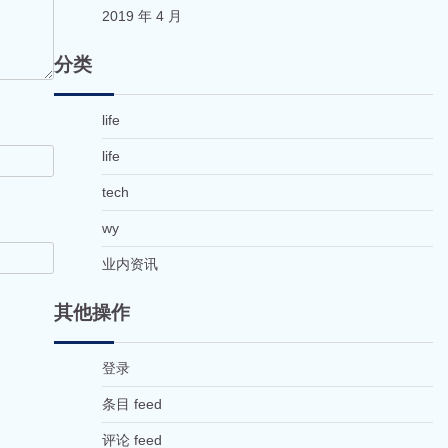
2019 年 4 月
分类
life
life
tech
wy
业内资讯
其他操作
登录
条目 feed
评论 feed