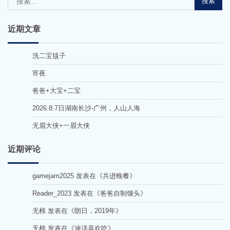
索：
近期文章
洗二宝毯子
宵夜
爸爸+大宝+二宝
2026.8.7日湖南长沙-广州，人山人海
无眉大侠+一眉大侠
近期评论
gamejam2025
发表在《
共进晚餐
》
Reader_2023
发表在《
爸爸自制馒头
》
无棉
发表在《
朗日，2019年
》
无棉
发表在《
迪洋喜欢吃
》