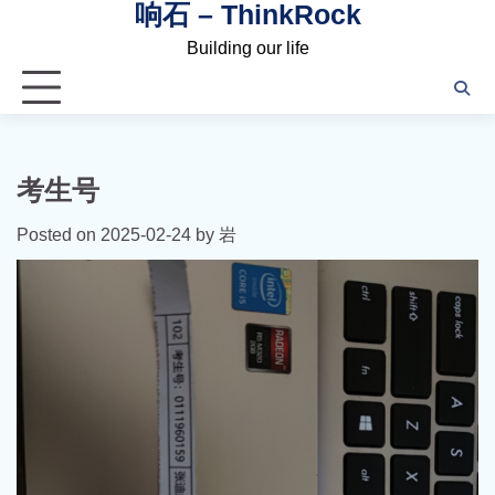
响石 – ThinkRock
Skip
to
Building our life
content
考生号
Posted on
2025-02-24
by
岩