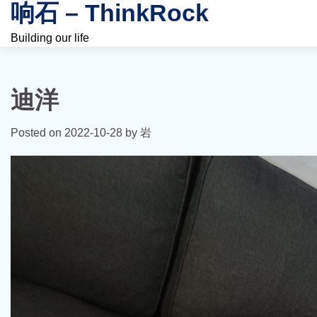
响石 – ThinkRock
Skip
to
Building our life
content
迪洋
Posted on
2022-10-28
by
岩