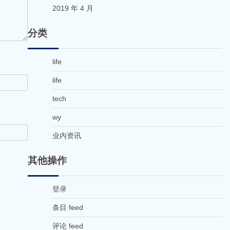
2019 年 4 月
分类
life
life
tech
wy
业内资讯
其他操作
登录
条目 feed
评论 feed