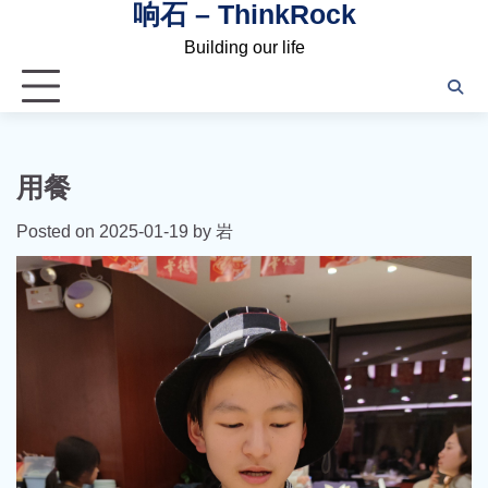
响石 – ThinkRock
Skip
to
Building our life
content
用餐
Posted on
2025-01-19
by
岩