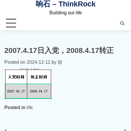
响石 – ThinkRock
Skip
to
Building our life
content
2007.4.17日入党，2008.4.17转正
Posted on
2024-12-11
by
岩
Posted in
life