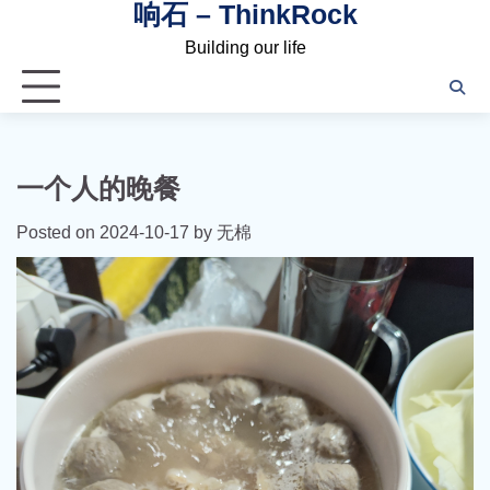
响石 – ThinkRock
Skip
to
Building our life
content
一个人的晚餐
Posted on
2024-10-17
by
无棉