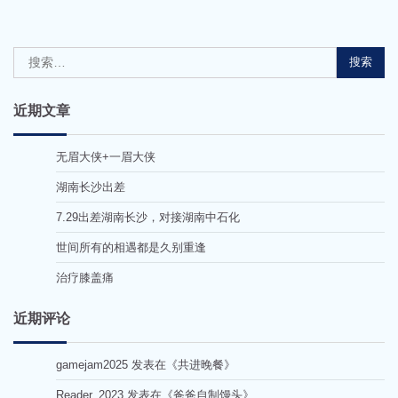
搜
索：
近期文章
无眉大侠+一眉大侠
湖南长沙出差
7.29出差湖南长沙，对接湖南中石化
世间所有的相遇都是久别重逢
治疗膝盖痛
近期评论
gamejam2025
发表在《
共进晚餐
》
Reader_2023
发表在《
爸爸自制馒头
》