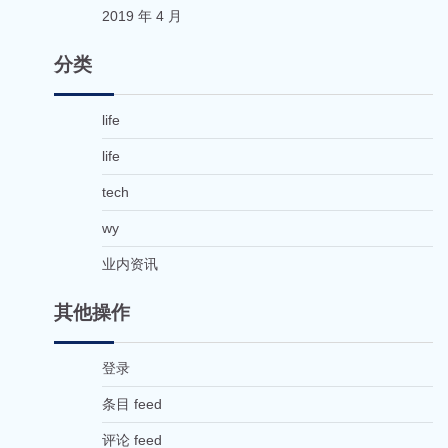
2019 年 4 月
分类
life
life
tech
wy
业内资讯
其他操作
登录
条目 feed
评论 feed