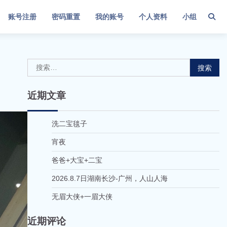
账号注册
密码重置
我的账号
个人资料
小组
搜
索：
近期文章
洗二宝毯子
宵夜
爸爸+大宝+二宝
2026.8.7日湖南长沙-广州，人山人海
无眉大侠+一眉大侠
近期评论