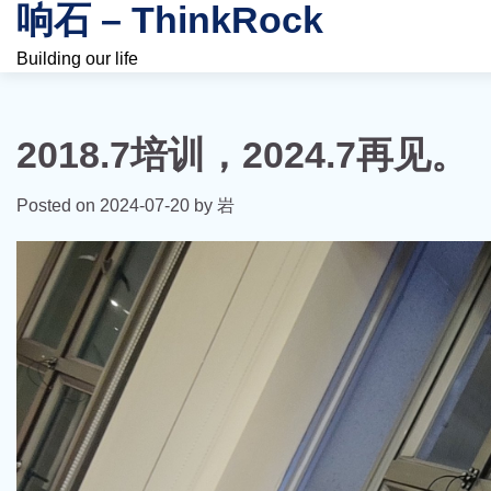
响石 – ThinkRock
Skip
to
Building our life
content
2018.7培训，2024.7再见。
Posted on
2024-07-20
by
岩