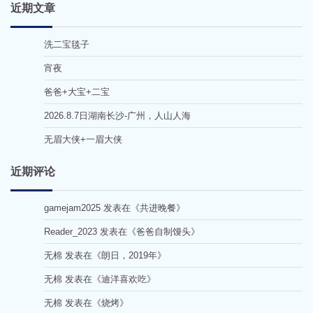
近期文章
洗二宝毯子
宵夜
爸爸+大宝+二宝
2026.8.7日湖南长沙-广州，人山人海
无眉大侠+一眉大侠
近期评论
gamejam2025
发表在《
共进晚餐
》
Reader_2023
发表在《
爸爸自制馒头
》
无棉
发表在《
朗日，2019年
》
无棉
发表在《
迪洋喜欢吃
》
无棉
发表在《
烧烤
》