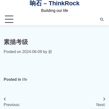
响石 – ThinkRock
Skip
to
Building our life
content
素描考级
Posted on
2024-06-09
by
岩
Posted in
life
文
Previous:
Next:
章