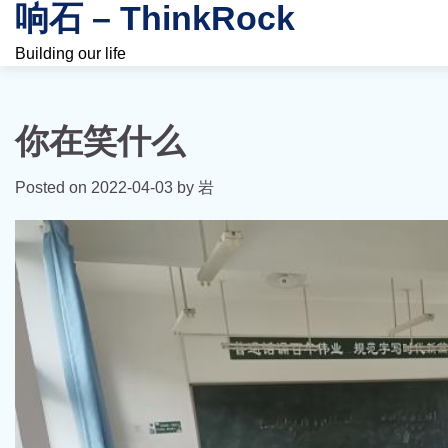
响石 – ThinkRock
Skip
to
Building our life
content
你在笑什么
Posted on
2022-04-03
by
岩