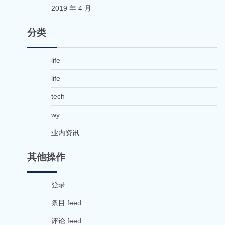
2019 年 4 月
分类
life
life
tech
wy
业内资讯
其他操作
登录
条目 feed
评论 feed