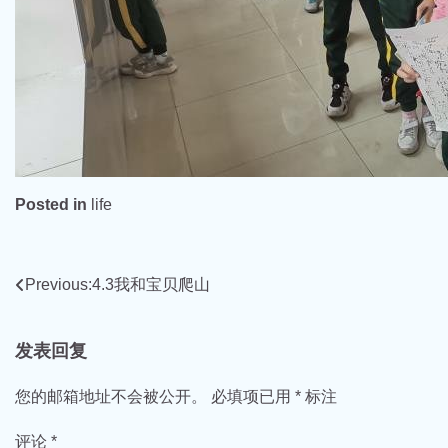
Posted in
life
文
Previous:
4.3我和宝贝爬山
章
发表回复
导
航
您的邮箱地址不会被公开。
必填项已用
*
标注
评论
*