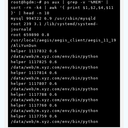
root@hgdm:~# ps aux | grep -v '%MEM' | 
sort -rn -k4 | awk '{ print $1,$2,$4,$11 
}' | head -n 10

mysql 994722 6.9 /usr/sbin/mysqld

root 239 3.1 /lib/systemd/systemd-
journald

root 659890 0.8 
/usr/local/aegis/aegis_client/aegis_11_19
/AliYunDun

helper 1117832 0.6 
/data/web/m.xyz.com/env/bin/python

helper 1117825 0.6 
/data/web/m.xyz.com/env/bin/python

helper 1117814 0.6 
/data/web/m.xyz.com/env/bin/python

helper 1117807 0.6 
/data/web/m.xyz.com/env/bin/python

helper 1117788 0.6 
/data/web/m.xyz.com/env/bin/python

helper 1117760 0.6 
/data/web/m.xyz.com/env/bin/python

helper 1117759 0.6 
/data/web/m.xyz.com/env/bin/python