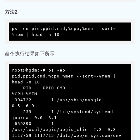
方法2
ps -eo pid,ppid,cmd,%cpu,%mem --sort=-
%mem | head -n 10
命令执行结果如下所示
root@hgdm:~# ps -eo 
pid,ppid,cmd,%cpu,%mem --sort=-%mem | 
head -n 10

    PID    PPID CMD                         
%CPU %MEM

 994722       1 /usr/sbin/mysqld             
0.5  6.9

    239       1 /lib/systemd/systemd-
journa  0.0  3.1

 659890       1 
/usr/local/aegis/aegis_clie  2.3  0.8

1117759 1117715 /data/web/m.xyz.com/env  