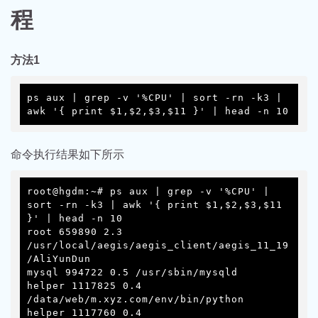
程
方法1
ps aux | grep -v '%CPU' | sort -rn -k3 | 
awk '{ print $1,$2,$3,$11 }' | head -n 10
命令执行结果如下所示
root@hgdm:~# ps aux | grep -v '%CPU' | 
sort -rn -k3 | awk '{ print $1,$2,$3,$11 
}' | head -n 10

root 659890 2.3 
/usr/local/aegis/aegis_client/aegis_11_19
/AliYunDun

mysql 994722 0.5 /usr/sbin/mysqld

helper 1117825 0.4 
/data/web/m.xyz.com/env/bin/python

helper 1117760 0.4 