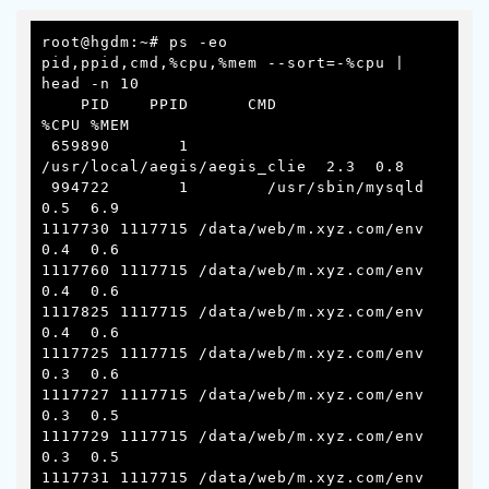
root@hgdm:~# ps -eo 
pid,ppid,cmd,%cpu,%mem --sort=-%cpu | 
head -n 10

    PID    PPID      CMD                         
%CPU %MEM

 659890       1       
/usr/local/aegis/aegis_clie  2.3  0.8

 994722       1        /usr/sbin/mysqld                
0.5  6.9

1117730 1117715 /data/web/m.xyz.com/env  
0.4  0.6

1117760 1117715 /data/web/m.xyz.com/env  
0.4  0.6

1117825 1117715 /data/web/m.xyz.com/env  
0.4  0.6

1117725 1117715 /data/web/m.xyz.com/env  
0.3  0.6

1117727 1117715 /data/web/m.xyz.com/env  
0.3  0.5

1117729 1117715 /data/web/m.xyz.com/env  
0.3  0.5

1117731 1117715 /data/web/m.xyz.com/env  