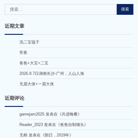
搜
索：
近期文章
洗二宝毯子
宵夜
爸爸+大宝+二宝
2026.8.7日湖南长沙-广州，人山人海
无眉大侠+一眉大侠
近期评论
gamejam2025
发表在《
共进晚餐
》
Reader_2023
发表在《
爸爸自制馒头
》
无棉
发表在《
朗日，2019年
》