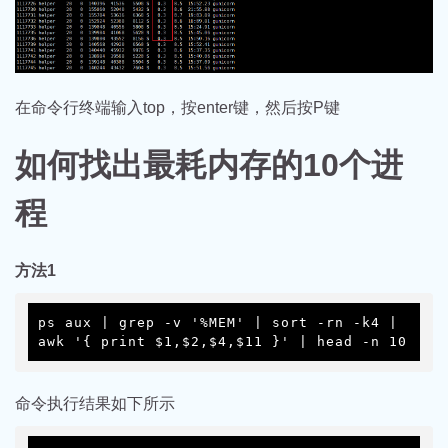
在命令行终端输入top，按enter键，然后按P键
如何找出最耗内存的10个进
程
方法1
ps aux | grep -v '%MEM' | sort -rn -k4 | 
awk '{ print $1,$2,$4,$11 }' | head -n 10
命令执行结果如下所示